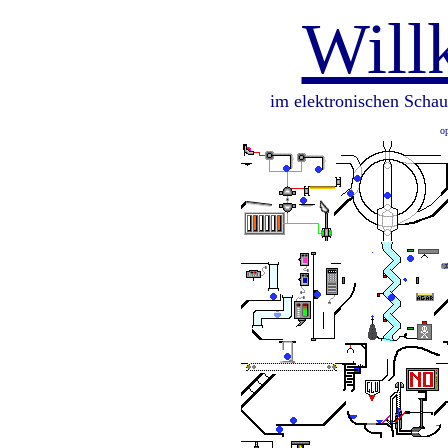
Wil
im elektronischen Schau
o